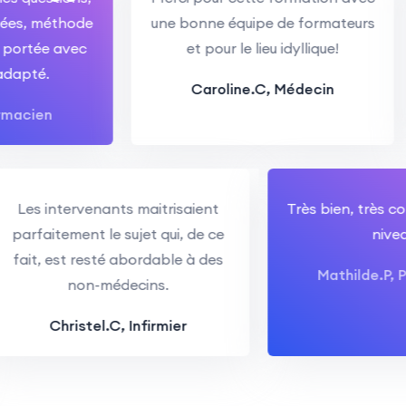
, méthode
une bonne équipe de formateurs
tée avec
et pour le lieu idyllique!
é.
Caroline.C,
Médecin
en
Les intervenants maitrisaient
Très bien, t
parfaitement le sujet qui, de ce
fait, est resté abordable à des
Mathild
non-médecins.
Christel.C,
Infirmier