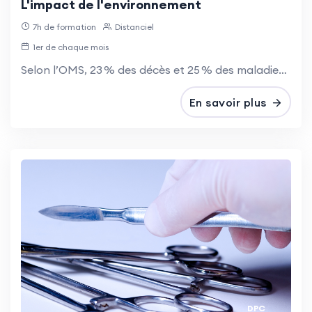
L'impact de l'environnement
assurant la présence d’infirmiers de nuit dans les
7h de formation
Distanciel
EHPAD, Structuration des hôpitaux de proximité.
1er de chaque mois
Selon l’OMS, 23 % des décès et 25 % des maladies chroniques sont liés à des facteurs environnementaux et comportementaux : air, eau, alimentation, produits chimiques, ondes, bruit…
Cette formation portera sur deux axes essentiels
des soins palliatifs, la continuité de la prise en
En savoir plus
charge palliative quel que soit le lieu de soins et
l’interdisciplinarité qui permet une approche
globale des situations.
Objectif général :
Au terme de cette formation les infirmiers seront
capables de mettre en œuvre des
accompagnements palliatifs et de fin de vie,
fondés sur les référentiels de bonnes pratiques,
DPC
selon leur mode d’exercice.