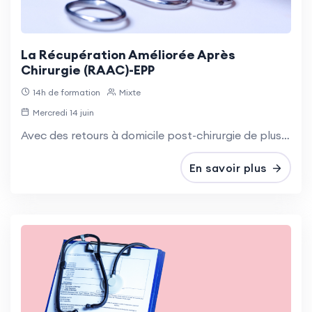
Objectifs :
La Récupération Améliorée Après
Chirurgie (RAAC)-EPP
•
Acquérir des repères et connaissances
14h de formation
Mixte
théoriques concernant la démarche palliative.
Mercredi 14 juin
Avec des retours à domicile post-chirurgie de plus en plus précoces, les infirmiers(ères) à domicile sont amenés à prendre en charge des patients en post-opératoire immédiat, de manière croissante.
•
Connaître et comprendre la législation
concernant les droits du patient en fin de vie, la
En savoir plus
démarche palliative et les accompagnements de
fin de vie.
•
Identifier, évaluer et traiter la douleur de la
personne dans le cadre de son champ
professionnel spécifique = développer des
pratiques soignantes fondées sur les