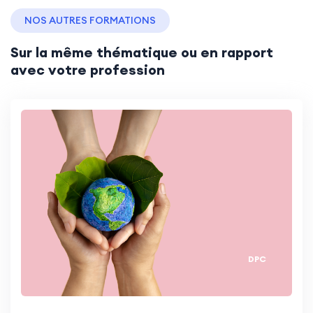
-
Une meilleure compréhension des indications de
NOS AUTRES FORMATIONS
la sédation profonde et continue maintenue
Sur la même thématique ou en rapport
jusqu’au décès et des protocoles de mise en place
avec votre profession
(titration et accès au midazolam) rendant
possible son accès, y compris à domicile.
-
Une meilleure connaissance de l’organisation
des soins et des ressources territoriales en soins
palliatifs qui favorise la continuité des parcours
de soins et facilite l’articulation des
professionnels et leur orientation, si besoin, vers
les équipes spécialisées expertes : Communautés
Professionnelles Territoriale de Santé (CPTS),
DPC
Maisons de santé, Réseaux de soins palliatifs et
Equipes mobiles de soins palliatifs, Dispositifs
d’appuis et de coordination (DAC), Dispositifs