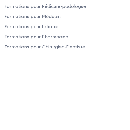
Formations pour Pédicure-podologue
Formations pour Médecin
Formations pour Infirmier
Formations pour Pharmacien
Formations pour Chirurgien-Dentiste
Formations pour Kinésithérapeute
Formations pour Sage Femme
Formations pour Orthophoniste
Formations pour Préparateur Pharmacie
Copyright © 2025
Agence Formation professionnelle.
Tous droits réservés