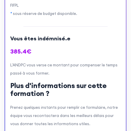
par une équipe multidisciplinaire, dans une
FIFPL
approche globale de la personne atteinte d’une
*
sous réserve de budget disponible.
maladie grave, évolutive, en phase avancée,
d’évolution fatale.
Vous êtes indémnisé.e
La « phase palliative » s’inscrit dans une logique
385.4€
de globalité et de continuité des soins à la
personne atteinte d’une maladie grave évolutive.
L'ANDPC vous verse ce montant pour compenser le temps
passé à vous former.
L’accompagnement des personnes en fin de vie
Plus d'informations sur cette
nécessite des compétences spécifiques tant pour
formation ?
le recueil de leurs souhaits, la proposition
d’accompagnement respectant leurs droits et
Prenez quelques instants pour remplir ce formulaire, notre
leurs valeurs, que pour la prise en charge des
équipe vous recontactera dans les meilleurs délais pour
symptômes d’inconfort et la gestion de la
vous donner toutes les informations utiles.
douleur.