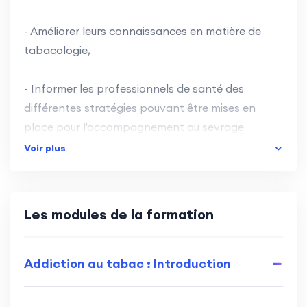
- Améliorer leurs connaissances en matière de
tabacologie,
- Informer les professionnels de santé des
différentes stratégies pouvant être mises en
place pour l'accompagnement au sevrage
tabagique,
Voir plus
- Les aider à repérer, évaluer, prendre en charge
le patient fumeur à l'aide d'intervention
Les modules de la formation
thérapeuthique brève dans le cadre du RPIB
- Les sensibiliser au dépistage de certaines
Addiction au tabac : Introduction
populations spécifiques comme les jeunes et les
femmes enceintes.